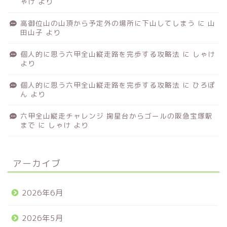
ゃけ
より
高御位山の山頂から予定外の場所に下山してしまう
に
山
田山子
より
個人的に思う六甲全山縦走路を完歩する攻略法
に
しゃけ
より
個人的に思う六甲全山縦走路を完歩する攻略法
に
ひろぽ
ん
より
六甲全山縦走チャレンジ 掬星台からゴールの阪急宝塚駅
まで
に
しゃけ
より
アーカイブ
2026年6月
2026年5月