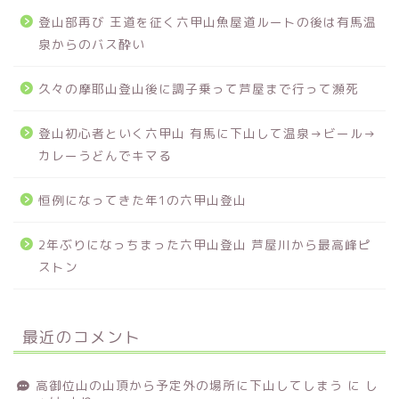
登山部再び 王道を征く六甲山魚屋道ルートの後は有馬温
泉からのバス酔い
久々の摩耶山登山後に調子乗って芦屋まで行って瀕死
登山初心者といく六甲山 有馬に下山して温泉→ビール→
カレーうどんでキマる
恒例になってきた年1の六甲山登山
2年ぶりになっちまった六甲山登山 芦屋川から最高峰ピ
ストン
最近のコメント
高御位山の山頂から予定外の場所に下山してしまう
に
し