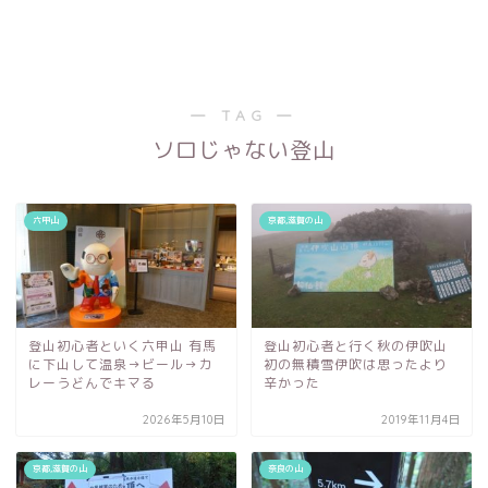
― TAG ―
ソロじゃない登山
六甲山
京都,滋賀の山
登山初心者といく六甲山 有馬
登山初心者と行く秋の伊吹山
に下山して温泉→ビール→カ
初の無積雪伊吹は思ったより
レーうどんでキマる
辛かった
2026年5月10日
2019年11月4日
京都,滋賀の山
奈良の山