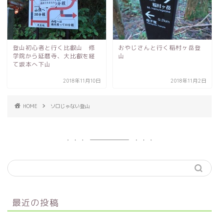
登山初心者と行く比叡山 修
おやじさんと行く稲村ヶ岳登
学院から延暦寺、大比叡を経
山
て坂本へ下山
2018年11月10日
2018年11月2日
HOME
ソロじゃない登山
最近の投稿