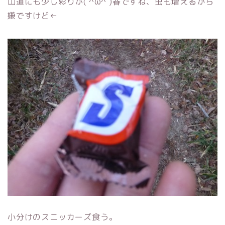
山道にも少し彩りが( ^ω^ )春ですね、虫も増えるから
嫌ですけど←
小分けのスニッカーズ食う。