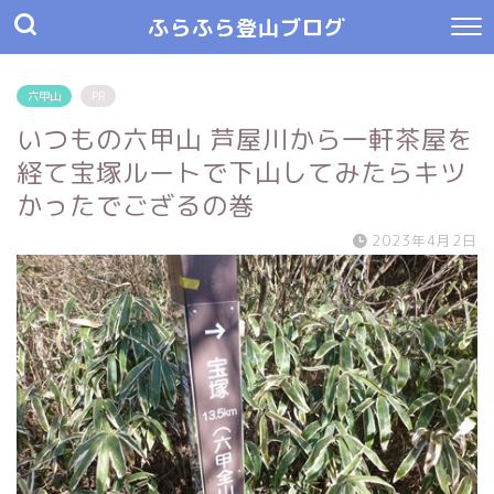
ふらふら登山ブログ
六甲山
PR
いつもの六甲山 芦屋川から一軒茶屋を
経て宝塚ルートで下山してみたらキツ
かったでござるの巻
2023年4月2日