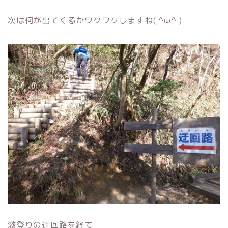
次は何が出てくるかワクワクしますね( ^ω^ )
激登りの迂回路を経て