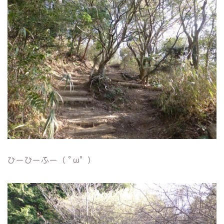
ひーひーふー（ ﾟωﾟ ）