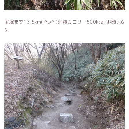
宝塚まで13.5km( ^ω^ )消費カロリー500kcalは稼げる
な