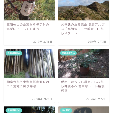
高御位山の山頂から予定外の
お得感のある低山 播磨アルプ
場所に下山してしまう
ス「高御位山」豆崎登山口か
らスタート
2019年12月6日
2019年12月3日
京都,滋賀の山
京都,滋賀の山
神護寺から東海自然歩道を通
愛宕山から少し道迷いしなが
って清滝に戻り帰宅
ら神護寺へ 簡単なルート解説
付き
2019年11月26日
2019年11月22日
京都,滋賀の山
登山雑記