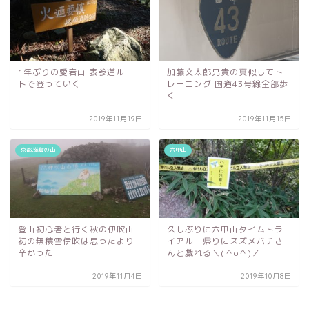
1年ぶりの愛宕山 表参道ルー
加藤文太郎兄貴の真似してト
トで登っていく
レーニング 国道43号線全部歩
く
2019年11月19日
2019年11月15日
京都,滋賀の山
六甲山
登山初心者と行く秋の伊吹山
久しぶりに六甲山タイムトラ
初の無積雪伊吹は思ったより
イアル 帰りにスズメバチさ
辛かった
んと戯れる＼(＾o＾)／
2019年11月4日
2019年10月8日