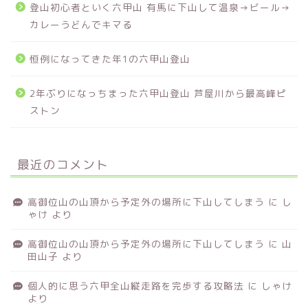
登山初心者といく六甲山 有馬に下山して温泉→ビール→
カレーうどんでキマる
恒例になってきた年1の六甲山登山
2年ぶりになっちまった六甲山登山 芦屋川から最高峰ピ
ストン
最近のコメント
高御位山の山頂から予定外の場所に下山してしまう
に
し
ゃけ
より
高御位山の山頂から予定外の場所に下山してしまう
に
山
田山子
より
個人的に思う六甲全山縦走路を完歩する攻略法
に
しゃけ
より