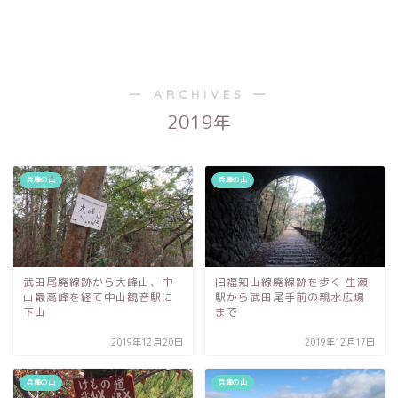
― ARCHIVES ―
2019年
兵庫の山
兵庫の山
武田尾廃線跡から大峰山、中
旧福知山線廃線跡を歩く 生瀬
山最高峰を経て中山観音駅に
駅から武田尾手前の親水広場
下山
まで
2019年12月20日
2019年12月17日
兵庫の山
兵庫の山