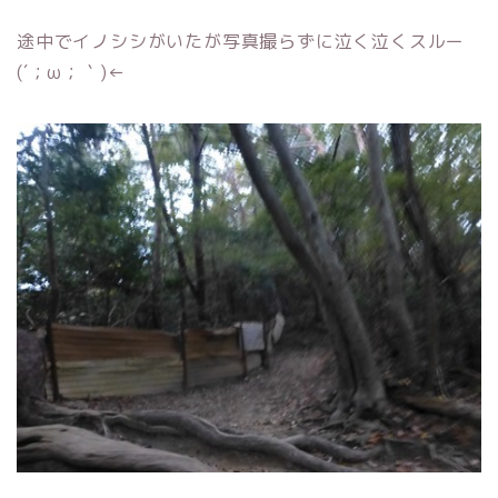
途中でイノシシがいたが写真撮らずに泣く泣くスルー
(´；ω；｀)←