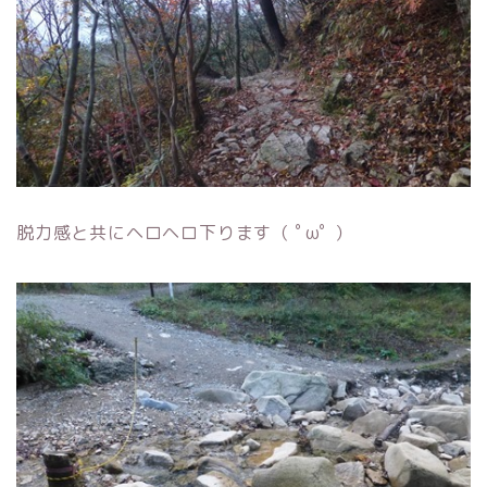
脱力感と共にヘロヘロ下ります（ ﾟωﾟ ）