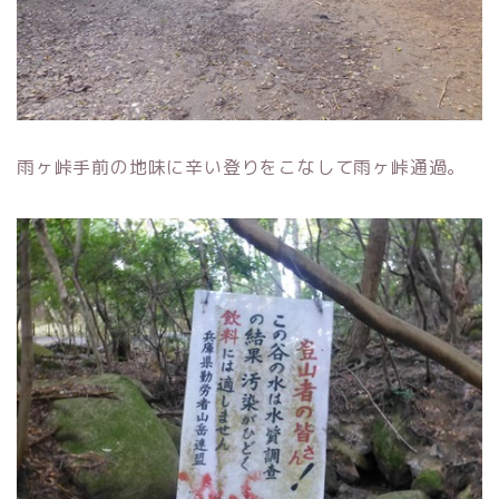
雨ヶ峠手前の地味に辛い登りをこなして雨ヶ峠通過。