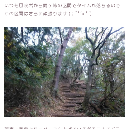
いつも風吹岩から雨ヶ峠の区間でタイムが落ちるので
この区間はさらに頑張ります:(；ﾞﾟ’ωﾟ’):