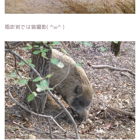
風吹岩では猫撮影( ^ω^ )