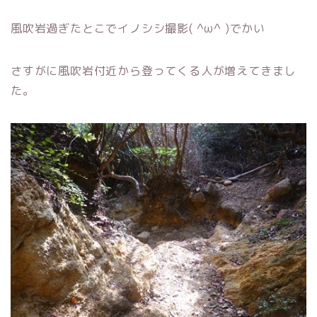
風吹岩過ぎたとこでイノシシ撮影( ^ω^ )でかい
さすがに風吹岩付近から登ってくる人が増えてきまし
た。