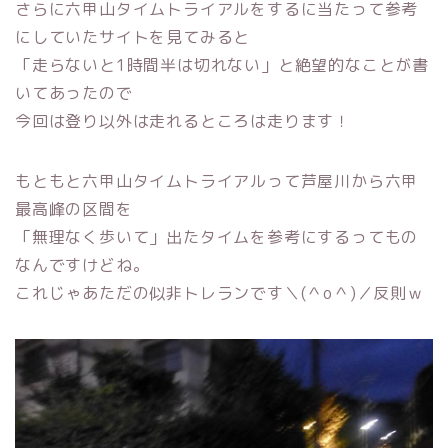
さらに六甲山タイムトライアルをするに当たって参考
にしていたサイトを見てみると
「走らないと1時間半は切れない」と絶望的なことが書
いてあったので
今回は登り以外は走れるところは走ります！
もともと六甲山タイムトライアルって芦屋川から六甲
最高峰の区間を
「無理なく歩いて」出たタイムを参考にするってもの
なんですけどね。
これじゃあただの似非トレランです＼(＾o＾)／反則ｗ