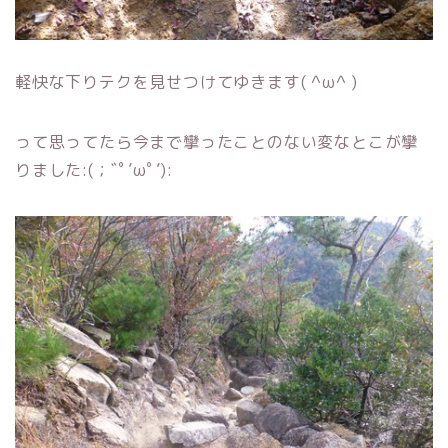
軽快な下りテクを見せつけてゆきます( ^ω^ )
って思ってたら今まで攣ったことのない変なとこが攣
りました:(；ﾞﾟ’ωﾟ’):