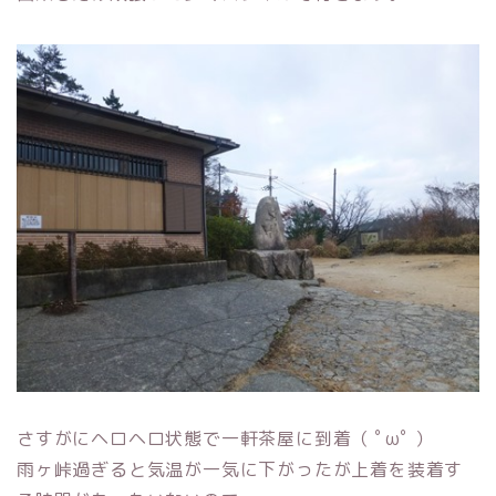
さすがにヘロヘロ状態で一軒茶屋に到着（ ﾟωﾟ ）
雨ヶ峠過ぎると気温が一気に下がったが上着を装着す