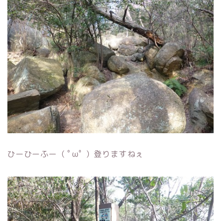
ひーひーふー（ ﾟωﾟ ）登りますねぇ