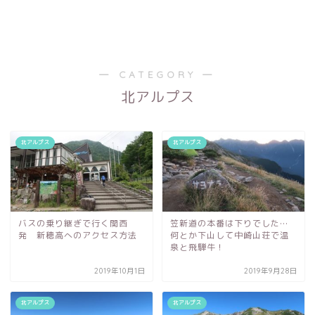
― CATEGORY ―
北アルプス
北アルプス
北アルプス
バスの乗り継ぎで行く関西
笠新道の本番は下りでした…
発 新穂高へのアクセス方法
何とか下山して中崎山荘で温
泉と飛騨牛！
2019年10月1日
2019年9月28日
北アルプス
北アルプス