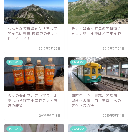
なんとか笠新道をクリアして
テント背負って鬼の笠新道チ
笠ヶ岳に到着 稜線でのテント
ャレンジ まずは杓子平まで
泊にドキドキ
2019年9月25日
2019年9月21日
北アルプス
北アルプス
久々の登山で北アルプス ま
関西発 立山黒部、剱岳別山
ずはわさび平小屋でテント設
尾根への登山口「室堂」への
営の練習
アクセス方法
2019年9月18日
2019年5月14日
北アルプス
北アルプス