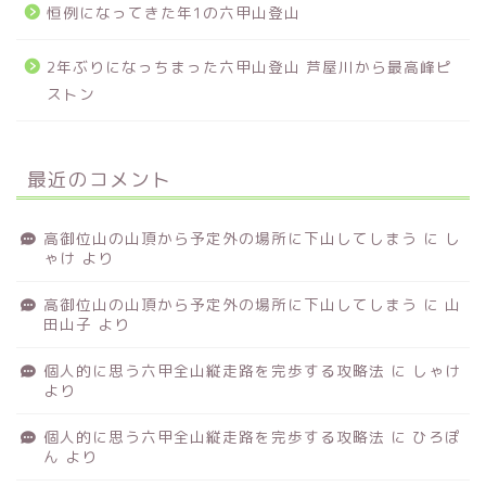
恒例になってきた年1の六甲山登山
2年ぶりになっちまった六甲山登山 芦屋川から最高峰ピ
ストン
最近のコメント
高御位山の山頂から予定外の場所に下山してしまう
に
し
ゃけ
より
高御位山の山頂から予定外の場所に下山してしまう
に
山
田山子
より
個人的に思う六甲全山縦走路を完歩する攻略法
に
しゃけ
より
個人的に思う六甲全山縦走路を完歩する攻略法
に
ひろぽ
ん
より