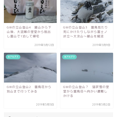
GWの立山登山4 雄山から下
GWの立山登山3 雷鳥見たり
山後、大混雑の室堂から脱出
死にかけたりしながら富士ノ
し富山で1泊して帰宅
折立～大汝山～雄山を縦走
2019年5月12日
2019年5月9日
北アルプス
北アルプス
GWの立山登山2 雷鳥荘から
GWの立山登山？ 猛吹雪の室
別山まで行ってみる
堂から雷鳥荘へ向かい遭難し
かける
2019年5月5日
2019年5月2日