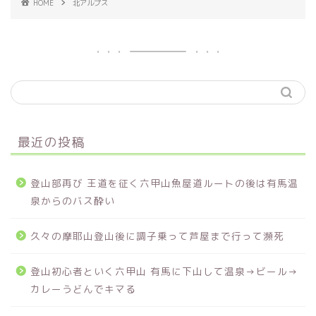
HOME
北アルプス
最近の投稿
登山部再び 王道を征く六甲山魚屋道ルートの後は有馬温
泉からのバス酔い
久々の摩耶山登山後に調子乗って芦屋まで行って瀕死
登山初心者といく六甲山 有馬に下山して温泉→ビール→
カレーうどんでキマる