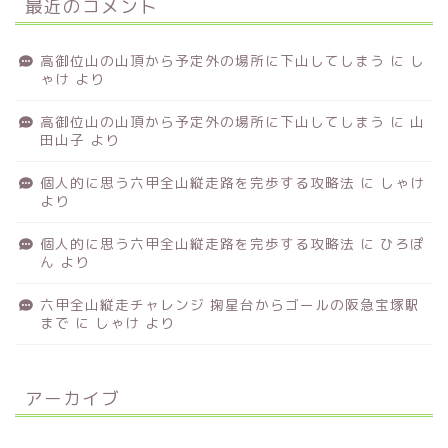
最近のコメント
高御位山の山頂から予定外の場所に下山してしまう
に
し
ゃけ
より
高御位山の山頂から予定外の場所に下山してしまう
に
山
田山子
より
個人的に思う六甲全山縦走路を完歩する攻略法
に
しゃけ
より
個人的に思う六甲全山縦走路を完歩する攻略法
に
ひろぽ
ん
より
六甲全山縦走チャレンジ 掬星台からゴールの阪急宝塚駅
まで
に
しゃけ
より
アーカイブ