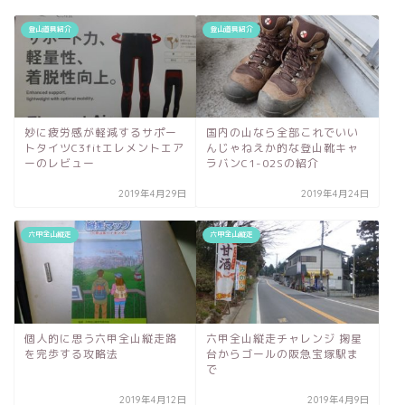
登山道具紹介
登山道具紹介
妙に疲労感が軽減するサポー
国内の山なら全部これでいい
トタイツC3fitエレメントエア
んじゃねえか的な登山靴キャ
ーのレビュー
ラバンC1-02Sの紹介
2019年4月29日
2019年4月24日
六甲全山縦走
六甲全山縦走
個人的に思う六甲全山縦走路
六甲全山縦走チャレンジ 掬星
を完歩する攻略法
台からゴールの阪急宝塚駅ま
で
2019年4月12日
2019年4月9日