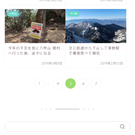
2019年3月29日
2019年3月26日
六甲山
八ヶ岳
今年の干支を見に六甲山 猪村
文三郎道から下山して茅野駅
へ行った後、迷子になる
で蕎麦食べて帰宅
2019年3月5日
2019年2月12日
...
1
4
5
6
7