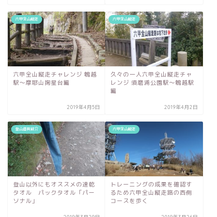
六甲全山縦走
六甲全山縦走
六甲全山縦走チャレンジ 鵯越
久々の一人六甲全山縦走チャ
駅～摩耶山掬星台編
レンジ 須磨浦公園駅～鵯越駅
編
2019年4月5日
2019年4月2日
登山道具紹介
六甲全山縦走
登山以外にもオススメの速乾
トレーニングの成果を確認す
タオル パックタオル「パー
るため六甲全山縦走路の西側
ソナル」
コースを歩く