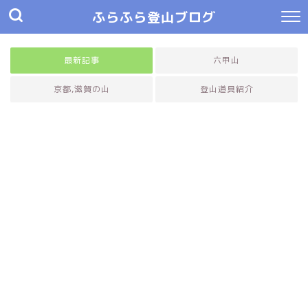
ふらふら登山ブログ
最新記事
六甲山
京都,滋賀の山
登山道具紹介