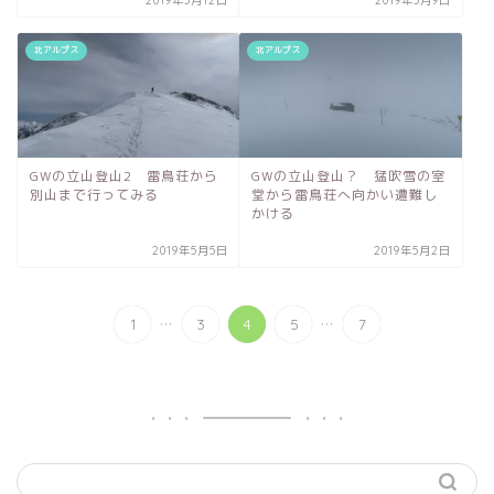
2019年5月12日
2019年5月9日
北アルプス
北アルプス
GWの立山登山2 雷鳥荘から
GWの立山登山？ 猛吹雪の室
別山まで行ってみる
堂から雷鳥荘へ向かい遭難し
かける
2019年5月5日
2019年5月2日
...
...
1
3
4
5
7