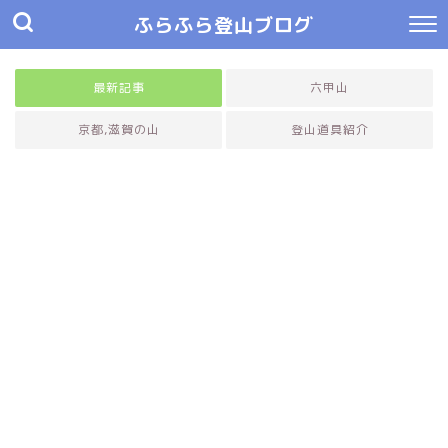
ふらふら登山ブログ
最新記事
六甲山
京都,滋賀の山
登山道具紹介