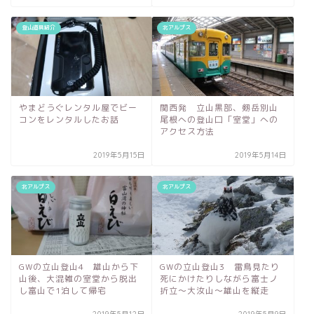
登山道具紹介
北アルプス
やまどうぐレンタル屋でビー
関西発 立山黒部、剱岳別山
コンをレンタルしたお話
尾根への登山口「室堂」への
アクセス方法
2019年5月15日
2019年5月14日
北アルプス
北アルプス
GWの立山登山4 雄山から下
GWの立山登山3 雷鳥見たり
山後、大混雑の室堂から脱出
死にかけたりしながら富士ノ
し富山で1泊して帰宅
折立～大汝山～雄山を縦走