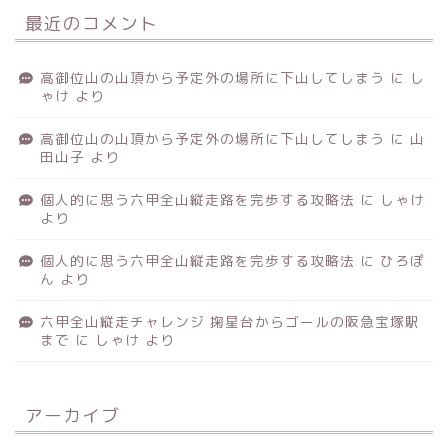
最近のコメント
高御位山の山頂から予定外の場所に下山してしまう
に
し
ゃけ
より
高御位山の山頂から予定外の場所に下山してしまう
に
山
田山子
より
個人的に思う六甲全山縦走路を完歩する攻略法
に
しゃけ
より
個人的に思う六甲全山縦走路を完歩する攻略法
に
ひろぽ
ん
より
六甲全山縦走チャレンジ 掬星台からゴールの阪急宝塚駅
まで
に
しゃけ
より
アーカイブ