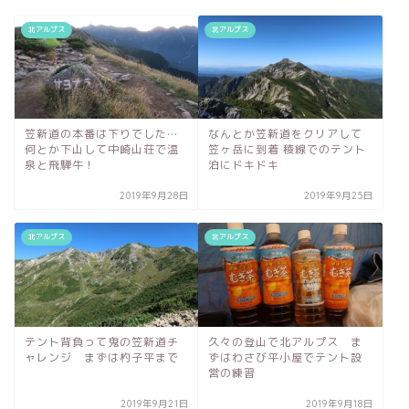
北アルプス
北アルプス
笠新道の本番は下りでした…
なんとか笠新道をクリアして
何とか下山して中崎山荘で温
笠ヶ岳に到着 稜線でのテント
泉と飛騨牛！
泊にドキドキ
2019年9月28日
2019年9月25日
北アルプス
北アルプス
テント背負って鬼の笠新道チ
久々の登山で北アルプス ま
ャレンジ まずは杓子平まで
ずはわさび平小屋でテント設
営の練習
2019年9月21日
2019年9月18日